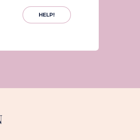
HELP!
N