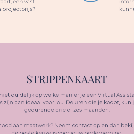
aart, een vast
infor
projectprijs?
kunne
STRIPPENKAART
iet duidelijk op welke manier je een Virtual Assist
ijn dan ideaal voor jou. De uren die je koopt, kun j
gedurende drie of zes maanden.
 nood aan maatwerk? Neem contact op en dan beki
de beste keuze is voor jouw onderneming.