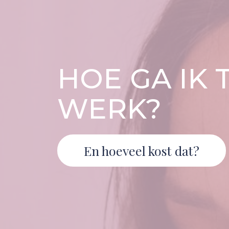
HOE GA IK 
WERK?
En hoeveel kost dat?