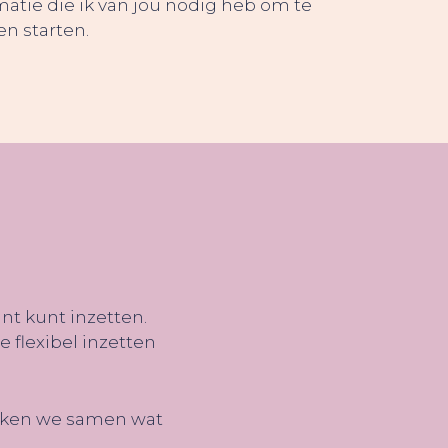
matie die ik van jou nodig heb om te
n starten.
ant kunt inzetten.
e flexibel inzetten
jken we samen wat