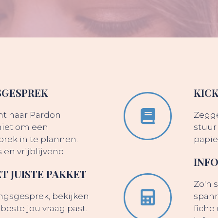
SGESPREK
KIC
nt naar Pardon
Zeggen
 niet om een
stuur 
ek in te plannen.
papie
s en vrijblijvend.
INF
T JUISTE PAKKET
Zo'n 
ngsgesprek, bekijken
spanne
beste jou vraag past.
fiche 