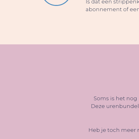
Is dat een strippenk
abonnement of een 
Soms is het nog n
Deze urenbundels z
Heb je toch meer