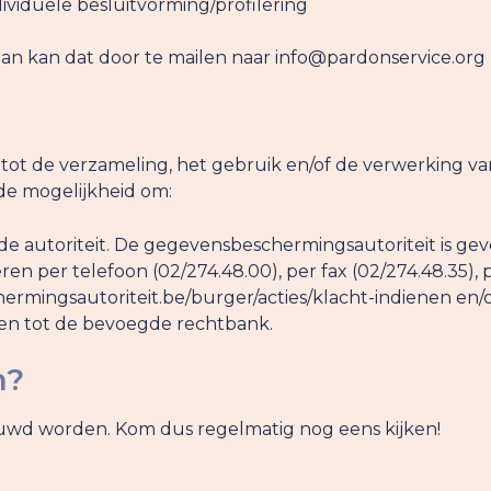
ividuele besluitvorming/profilering
dan kan dat door te mailen naar info@pardonservice.org
 tot de verzameling, het gebruik en/of de verwerking v
de mogelijkheid om:
de autoriteit. De gegevensbeschermingsautoriteit is geve
ren per telefoon (02/274.48.00), per fax (02/274.48.35),
rmingsautoriteit.be/burger/acties/klacht-indienen en/
enden tot de bevoegde rechtbank.
n?
euwd worden. Kom dus regelmatig nog eens kijken!